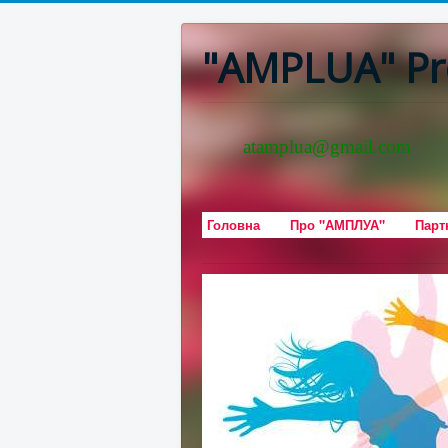
"AMPLUA" Pr
atamplua@gmail.com
Головна
Про "АМПЛУА"
Парт