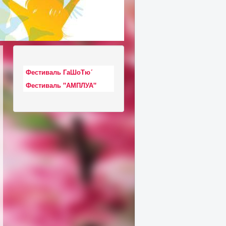
Фестиваль ГаШоТю´
Фестиваль "АМПЛУА"