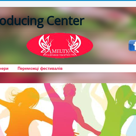
oducing Center
нери
Переможці фестивалів